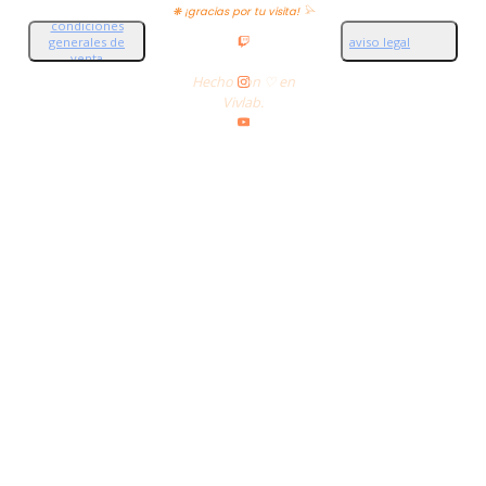
❋ ¡gracias por tu visita! 𓅪
condiciones
generales de
aviso legal
venta
Hecho con ♡ en
Vivlab.