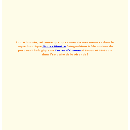
toute l'année, retrouve quelques unes de mes oeuvres dans la
super boutique
Fichtre Diantre
à Angoulême & à la maison du
parc ornithologique de
Terres d'Oiseaux
à Braud et St-Louis
dans l'Estuaire de la Gironde !