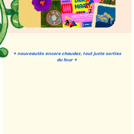
DU CÔTÉ DE
L'ÉCHOPPE :
✦ nouveautés encore chaudes, tout juste sorties
du four ✦