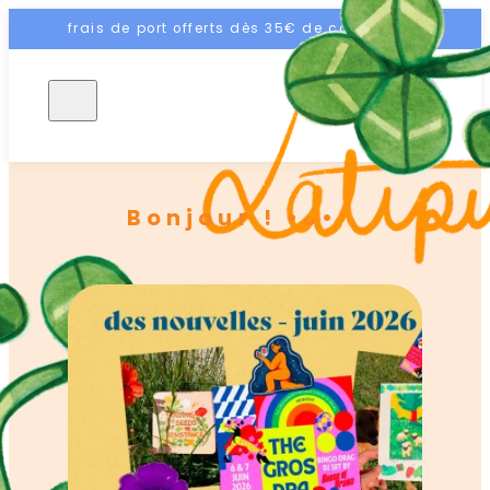
frais de port offerts dès 35€ de commande
FR
Bonjour ! •ᴗ•