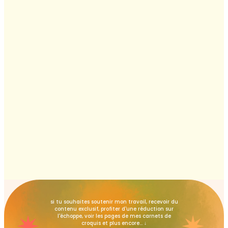
si tu souhaites soutenir mon travail, recevoir du
contenu exclusif, profiter d'une réduction sur
✷
✷
l'échoppe, voir les pages de mes carnets de
croquis et plus encore... ↓