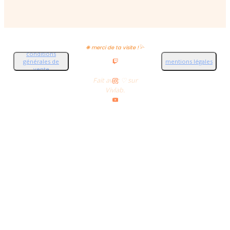
❋ merci de ta visite !𓅪
conditions
générales de
mentions légales
vente
Fait avec ♡ sur
Vivlab.