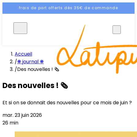
frais de port offerts dès 35€ de commande
FR
Accueil
/
❋ journal ❋
/
Des nouvelles ! 🗞️
Des nouvelles ! 🗞️
Et si on se donnait des nouvelles pour ce mois de juin ?
mar. 23 juin 2026
26 min