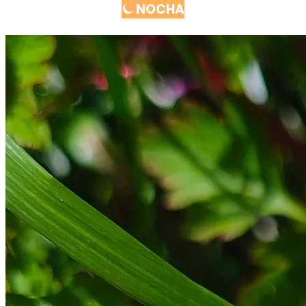
⏾ NOCHA