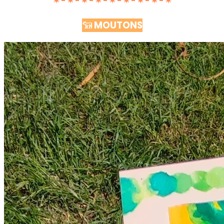
✷ - ✷ - ✷ - ✷ - ✷ - ✷ - ✷ - ✷ - ✷
𓃔 MOUTONS