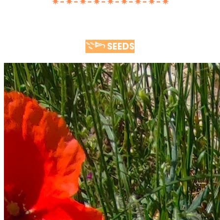
✷ - ✷ - ✷ - ✷ - ✷ - ✷ - ✷ - ✷ - ✷
𓇢𓆸 SEEDS