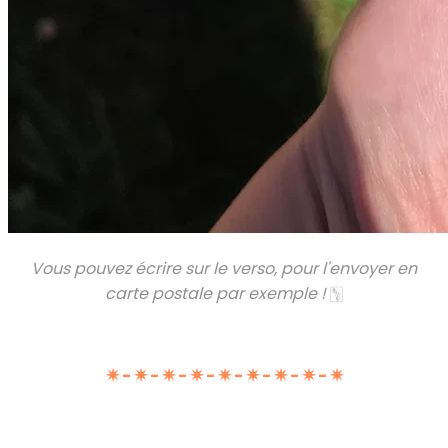
Vous pouvez écrire sur le verso, pour l'envoyer en
carte postale par exemple !
🀦
✷ - ✷ - ✷ - ✷ - ✷ - ✷ - ✷ - ✷ - ✷