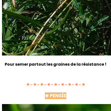
Pour semer partout les graines de la résistance !
✷ - ✷ - ✷ - ✷ - ✷ - ✷ - ✷ - ✷ - ✷
❀ PENSÉE