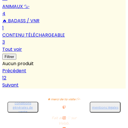
ANIMAUX 𓅰
4
🔥 BADASS / VNR
1
CONTENU TÉLÉCHARGEABLE
3
Tout voir
Filtrer
Aucun produit
Précédent
1
2
Suivant
❋ merci de ta visite !𓅪
conditions
générales de
mentions légales
vente
Fait avec ♡ sur
Vivlab.