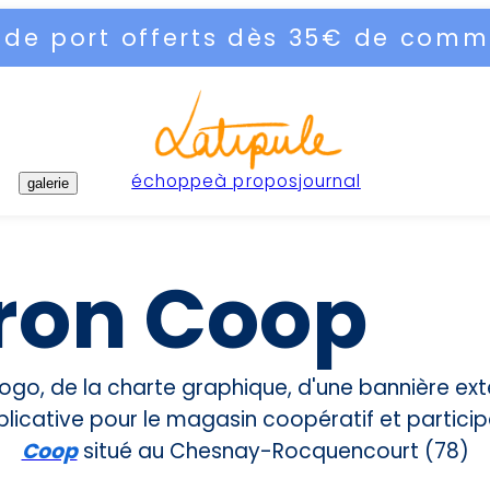
s de port offerts dès 35€ de com
échoppe
à propos
journal
galerie
ron Coop
logo, de la charte graphique, d'une bannière ext
licative pour le magasin coopératif et particip
Coop
situé au Chesnay-Rocquencourt (78)