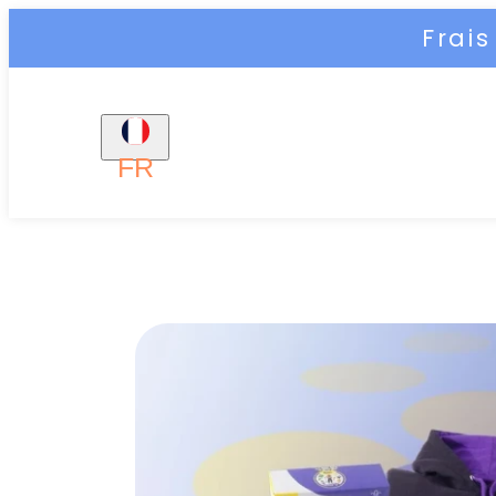
Frai
FR