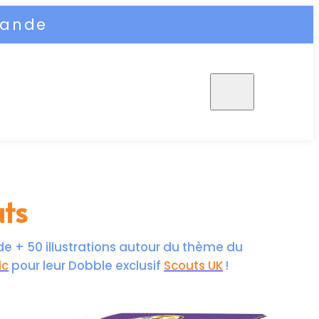
mande
uts
de + 50 illustrations autour du thème du
ic
pour leur Dobble exclusif
Scouts UK
!