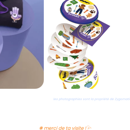
les photographies sont la propriété de Zygomati
❋ merci de ta visite !𓅪