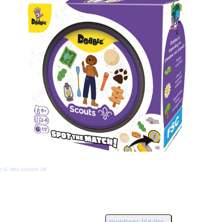
c & des scouts UK
mentions légales