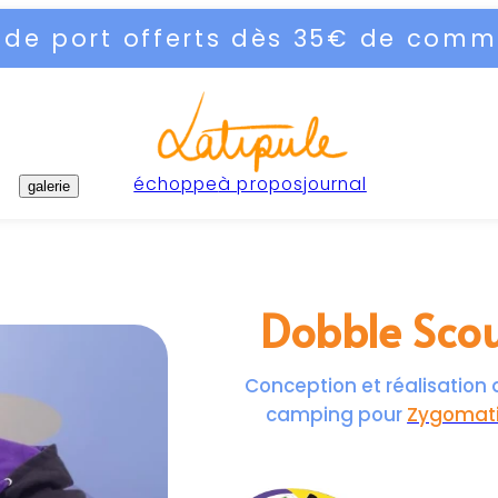
s de port offerts dès 35€ de com
échoppe
à propos
journal
galerie
Dobble Sco
Conception et réalisation 
camping pour
Zygomat