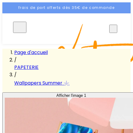
frais de port offerts dès 35€ de commande
FR
Page d'accueil
/
PAPETERIE
/
Wallpapers Summer 𓇼
Afficher l'image 1