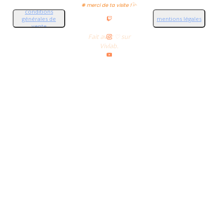
❋ merci de ta visite !𓅪
conditions
générales de
mentions légales
vente
Fait avec ♡ sur
Vivlab.