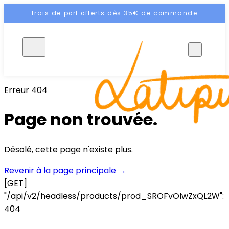
frais de port offerts dès 35€ de commande
FR
Erreur 404
Page non trouvée.
Désolé, cette page n'existe plus.
Revenir à la page principale
→
[GET]
"/api/v2/headless/products/prod_SROFvOIwZxQL2W":
404